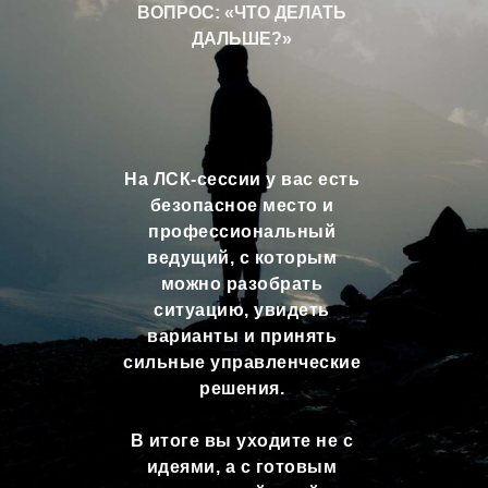
ВОПРОС:
«ЧТО ДЕЛАТЬ
ДАЛЬШЕ?»
На ЛСК-сессии у вас есть
безопасное место и
профессиональный
ведущий, с которым
можно разобрать
ситуацию, увидеть
варианты и принять
сильные управленческие
решения.
В итоге вы уходите не с
идеями, а с готовым