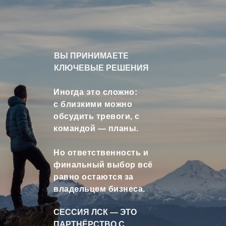
ВЫ ПРИНИМАЕТЕ
КЛЮЧЕВЫЕ РЕШЕНИЯ
Иногда это сложно:
с близкими можно
обсудить тревоги, с
командой — планы.
Но ответственность и
финальный выбор всё
равно остаются за
владельцем бизнеса.
СЕССИЯ ЛСК — ЭТО
ПАРТНЁРСТВО С