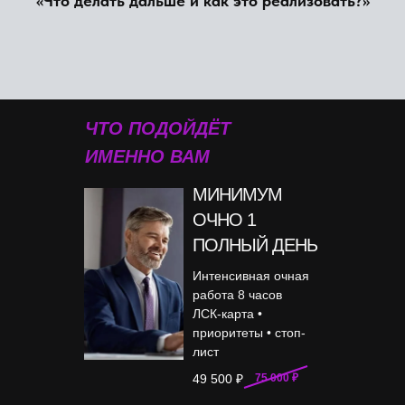
«Что делать дальше и как это реализовать?»
ЧТО ПОДОЙДЁТ
ИМЕННО В
АМ
МИНИМУМ
ОЧНО 1
ПОЛНЫЙ ДЕНЬ
Интенсивная очная
работа 8 часов
ЛСК-карта •
приоритеты • стоп-
лист
49 500 ₽
75 000 ₽