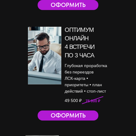
ОФОРМИТЬ
ОПТИМУМ
ОНЛАЙН
4 ВСТРЕЧИ
ПО 3 ЧАСА
Глубокая проработка
без переездов
ЛСК-карта •
приоритеты • план
действий • стоп-лист
49 500 ₽
75 000 ₽
ОФОРМИТЬ