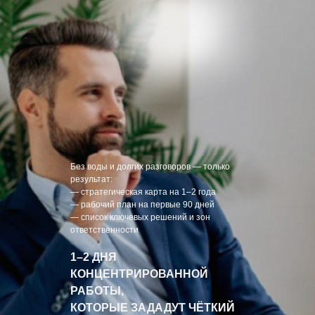
Без воды и долгих разговоров — только
результат:
— стратегическая карта на 1–2 года
— рабочий план на первые 90 дней
— список ключевых решений и зон
ответственности
1–2 ДНЯ
КОНЦЕНТРИРОВАННОЙ
РАБОТЫ,
КОТОРЫЕ ЗАДАДУТ ЧЁТКИЙ