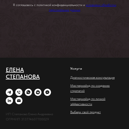
Я соглашаюсь с политикой конфиденциальности и
условиями обработки
персональных данных
ЕЛЕНА
Услуги
СТЕПАНОВА
Диагностическая консультация
Мастермайнд по созданию
стратегий
Мастермайнд по личной
эффективности
Выбери свой продукт
ИП Степанова Елена Андреевна
ОГРНИП 313774607700029